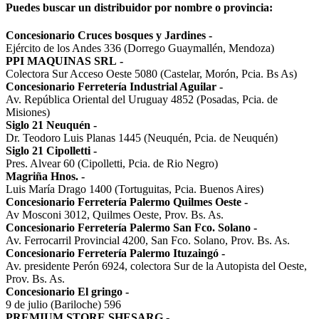
Puedes buscar un distribuidor por nombre o provincia:
Concesionario Cruces bosques y Jardines
-
Ejército de los Andes 336 (Dorrego Guaymallén, Mendoza)
PPI MAQUINAS SRL
-
Colectora Sur Acceso Oeste 5080 (Castelar, Morón, Pcia. Bs As)
Concesionario Ferretería Industrial Aguilar
-
Av. República Oriental del Uruguay 4852 (Posadas, Pcia. de
Misiones)
Siglo 21 Neuquén
-
Dr. Teodoro Luis Planas 1445 (Neuquén, Pcia. de Neuquén)
Siglo 21 Cipolletti
-
Pres. Alvear 60 (Cipolletti, Pcia. de Rio Negro)
Magriña Hnos.
-
Luis María Drago 1400 (Tortuguitas, Pcia. Buenos Aires)
Concesionario Ferretería Palermo Quilmes Oeste
-
Av Mosconi 3012, Quilmes Oeste, Prov. Bs. As.
Concesionario Ferretería Palermo San Fco. Solano
-
Av. Ferrocarril Provincial 4200, San Fco. Solano, Prov. Bs. As.
Concesionario Ferretería Palermo Ituzaingó
-
Av. presidente Perón 6924, colectora Sur de la Autopista del Oeste,
Prov. Bs. As.
Concesionario El gringo
-
9 de julio (Bariloche) 596
PREMIUM STORE SHESARG
-