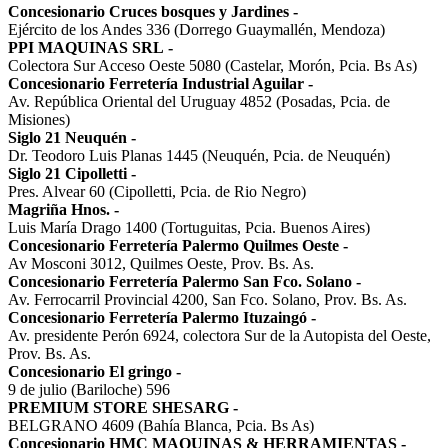
Concesionario Cruces bosques y Jardines
-
Ejército de los Andes 336 (Dorrego Guaymallén, Mendoza)
PPI MAQUINAS SRL
-
Colectora Sur Acceso Oeste 5080 (Castelar, Morón, Pcia. Bs As)
Concesionario Ferretería Industrial Aguilar
-
Av. República Oriental del Uruguay 4852 (Posadas, Pcia. de
Misiones)
Siglo 21 Neuquén
-
Dr. Teodoro Luis Planas 1445 (Neuquén, Pcia. de Neuquén)
Siglo 21 Cipolletti
-
Pres. Alvear 60 (Cipolletti, Pcia. de Rio Negro)
Magriña Hnos.
-
Luis María Drago 1400 (Tortuguitas, Pcia. Buenos Aires)
Concesionario Ferretería Palermo Quilmes Oeste
-
Av Mosconi 3012, Quilmes Oeste, Prov. Bs. As.
Concesionario Ferretería Palermo San Fco. Solano
-
Av. Ferrocarril Provincial 4200, San Fco. Solano, Prov. Bs. As.
Concesionario Ferretería Palermo Ituzaingó
-
Av. presidente Perón 6924, colectora Sur de la Autopista del Oeste,
Prov. Bs. As.
Concesionario El gringo
-
9 de julio (Bariloche) 596
PREMIUM STORE SHESARG
-
BELGRANO 4609 (Bahía Blanca, Pcia. Bs As)
Concesionario HMC MAQUINAS & HERRAMIENTAS
-