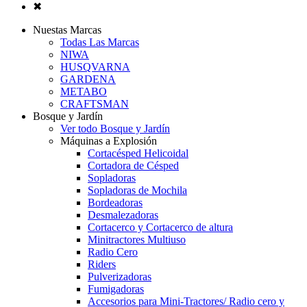
✖
Nuestas Marcas
Todas Las Marcas
NIWA
HUSQVARNA
GARDENA
METABO
CRAFTSMAN
Bosque y Jardín
Ver todo Bosque y Jardín
Máquinas a Explosión
Cortacésped Helicoidal
Cortadora de Césped
Sopladoras
Sopladoras de Mochila
Bordeadoras
Desmalezadoras
Cortacerco y Cortacerco de altura
Minitractores Multiuso
Radio Cero
Riders
Pulverizadoras
Fumigadoras
Accesorios para Mini-Tractores/ Radio cero y