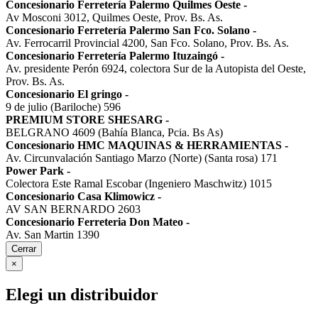
Concesionario Ferretería Palermo Quilmes Oeste
-
Av Mosconi 3012, Quilmes Oeste, Prov. Bs. As.
Concesionario Ferretería Palermo San Fco. Solano
-
Av. Ferrocarril Provincial 4200, San Fco. Solano, Prov. Bs. As.
Concesionario Ferretería Palermo Ituzaingó
-
Av. presidente Perón 6924, colectora Sur de la Autopista del Oeste,
Prov. Bs. As.
Concesionario El gringo
-
9 de julio (Bariloche) 596
PREMIUM STORE SHESARG
-
BELGRANO 4609 (Bahía Blanca, Pcia. Bs As)
Concesionario HMC MAQUINAS & HERRAMIENTAS
-
Av. Circunvalación Santiago Marzo (Norte) (Santa rosa) 171
Power Park
-
Colectora Este Ramal Escobar (Ingeniero Maschwitz) 1015
Concesionario Casa Klimowicz
-
AV SAN BERNARDO 2603
Concesionario Ferreteria Don Mateo
-
Av. San Martin 1390
Cerrar
×
Elegi un distribuidor