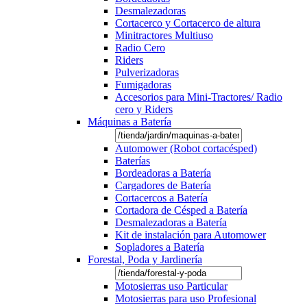
Desmalezadoras
Cortacerco y Cortacerco de altura
Minitractores Multiuso
Radio Cero
Riders
Pulverizadoras
Fumigadoras
Accesorios para Mini-Tractores/ Radio
cero y Riders
Máquinas a Batería
Automower (Robot cortacésped)
Baterías
Bordeadoras a Batería
Cargadores de Batería
Cortacercos a Batería
Cortadora de Césped a Batería
Desmalezadoras a Batería
Kit de instalación para Automower
Sopladores a Batería
Forestal, Poda y Jardinería
Motosierras uso Particular
Motosierras para uso Profesional