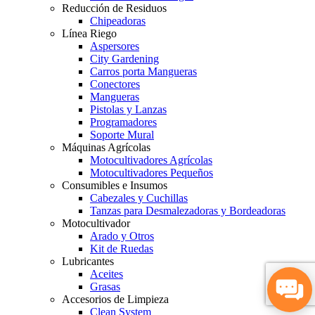
Reducción de Residuos
Chipeadoras
Línea Riego
Aspersores
City Gardening
Carros porta Mangueras
Conectores
Mangueras
Pistolas y Lanzas
Programadores
Soporte Mural
Máquinas Agrícolas
Motocultivadores Agrícolas
Motocultivadores Pequeños
Consumibles e Insumos
Cabezales y Cuchillas
Tanzas para Desmalezadoras y Bordeadoras
Motocultivador
Arado y Otros
Kit de Ruedas
Lubricantes
Aceites
Grasas
Accesorios de Limpieza
Clean System