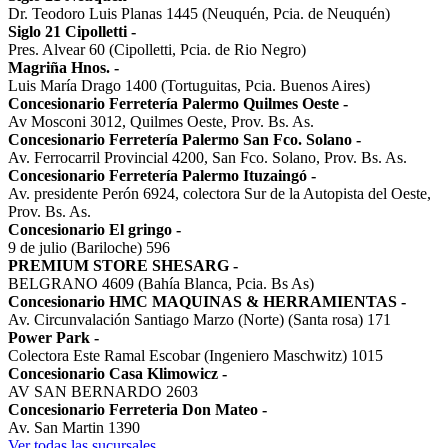
Dr. Teodoro Luis Planas 1445 (Neuquén, Pcia. de Neuquén)
Siglo 21 Cipolletti
-
Pres. Alvear 60 (Cipolletti, Pcia. de Rio Negro)
Magriña Hnos.
-
Luis María Drago 1400 (Tortuguitas, Pcia. Buenos Aires)
Concesionario Ferretería Palermo Quilmes Oeste
-
Av Mosconi 3012, Quilmes Oeste, Prov. Bs. As.
Concesionario Ferretería Palermo San Fco. Solano
-
Av. Ferrocarril Provincial 4200, San Fco. Solano, Prov. Bs. As.
Concesionario Ferretería Palermo Ituzaingó
-
Av. presidente Perón 6924, colectora Sur de la Autopista del Oeste,
Prov. Bs. As.
Concesionario El gringo
-
9 de julio (Bariloche) 596
PREMIUM STORE SHESARG
-
BELGRANO 4609 (Bahía Blanca, Pcia. Bs As)
Concesionario HMC MAQUINAS & HERRAMIENTAS
-
Av. Circunvalación Santiago Marzo (Norte) (Santa rosa) 171
Power Park
-
Colectora Este Ramal Escobar (Ingeniero Maschwitz) 1015
Concesionario Casa Klimowicz
-
AV SAN BERNARDO 2603
Concesionario Ferreteria Don Mateo
-
Av. San Martin 1390
Ver todas las sucursales