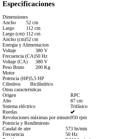
Especificaciones
Dimensiones
Ancho
52 cm
Largo
112 cm
Largo (cm)
112 cm
Ancho (cm)
52 cm
Energia y Alimentacion
Voltaje
380 V
Frecuencia (CA)
50 Hz
Voltaje (CA)
380 V
Peso Bruto
200 Kg
Motor
Potencia (HP)
5,5 HP
Cilindros
Bicilíndrico
Otras caracteristicas
Origen
RPC
Alto
87 cm
Sistema eléctrico
Trifásico
Ruedas
Revoluciones máximas por minuto
950 rpm
Potencia y Rendimiento
Caudal de aire
573 lts/min
Frecuencia
50 Hz