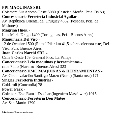
PPI MAQUINAS SRL
-
Colectora Sur Acceso Oeste 5080 (Castelar, Morón, Pcia. Bs As)
Concesionario Ferretería Industrial Aguilar
-
Av. República Oriental del Uruguay 4852 (Posadas, Pcia. de
Misiones)
Magriña Hnos.
-
Luis María Drago 1400 (Tortuguitas, Pcia. Buenos Aires)
Maquinaria Del Viso
-
12 de Octubre 1500 (Ramal Pilar km 41,5 sobre colectora este) Del
Viso, Pcia. Buenos Aires.
Juan Carlos Narcisi SRL
-
Calle 9 Oeste 159, General Pico, La Pampa
Concesionario Lelo maquinas y herramientas
-
calle 7 nro (Navarro- Buenos Aires) 323
Concesionario HMC MAQUINAS & HERRAMIENTAS
-
Av. Circunvalación Santiago Marzo (Norte) (Santa rosa) 171
Singlar Ferretería Industrial
-
Coldaroli (Concordia) 78
Power Park
-
Colectora Este Ramal Escobar (Ingeniero Maschwitz) 1015
Concesionario Ferreteria Don Mateo
-
Av. San Martin 1390
Mejores Promociones