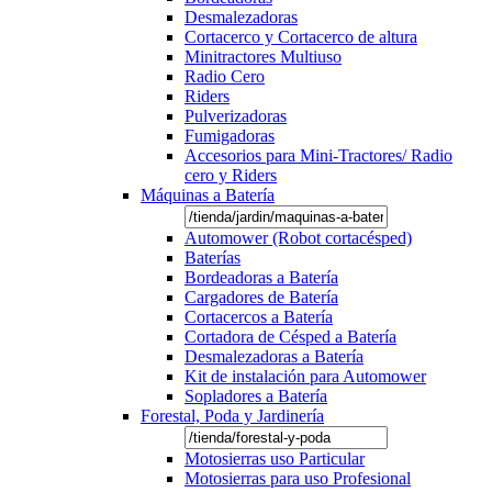
Desmalezadoras
Cortacerco y Cortacerco de altura
Minitractores Multiuso
Radio Cero
Riders
Pulverizadoras
Fumigadoras
Accesorios para Mini-Tractores/ Radio
cero y Riders
Máquinas a Batería
Automower (Robot cortacésped)
Baterías
Bordeadoras a Batería
Cargadores de Batería
Cortacercos a Batería
Cortadora de Césped a Batería
Desmalezadoras a Batería
Kit de instalación para Automower
Sopladores a Batería
Forestal, Poda y Jardinería
Motosierras uso Particular
Motosierras para uso Profesional