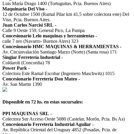
Luis María Drago 1400 (Tortuguitas, Pcia. Buenos Aires)
Maquinaria Del Viso
-
12 de Octubre 1500 (Ramal Pilar km 41,5 sobre colectora este) Del
Viso, Pcia. Buenos Aires.
Juan Carlos Narcisi SRL
-
Calle 9 Oeste 159, General Pico, La Pampa
Concesionario Lelo maquinas y herramientas
-
calle 7 nro (Navarro- Buenos Aires) 323
Concesionario HMC MAQUINAS & HERRAMIENTAS
-
Av. Circunvalación Santiago Marzo (Norte) (Santa rosa) 171
Singlar Ferretería Industrial
-
Coldaroli (Concordia) 78
Power Park
-
Colectora Este Ramal Escobar (Ingeniero Maschwitz) 1015
Concesionario Ferreteria Don Mateo
-
Av. San Martin 1390
Disponible en 72 hs. en estas sucursales:
PPI MAQUINAS SRL
-
Colectora Sur Acceso Oeste 5080 (Castelar, Morón, Pcia. Bs As)
Concesionario Ferretería Industrial Aguilar
-
Av. República Oriental del Uruguay 4852 (Posadas, Pcia. de