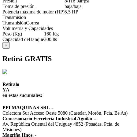
Presión
8/116 bar/psi
Toma de presión
baja/baja
Potencia máxima de motor (HP)
5,5 HP
Transmision
Transmisión
Correa
Volumetria y Capacidades
Peso (Kg)
160 Kg
Capacidad del tanque
300 lts
×
Retirá GRATIS
Retiralo
YA
en estas sucursales:
PPI MAQUINAS SRL
-
Colectora Sur Acceso Oeste 5080 (Castelar, Morón, Pcia. Bs As)
Concesionario Ferretería Industrial Aguilar
-
Av. República Oriental del Uruguay 4852 (Posadas, Pcia. de
Misiones)
Magriña Hnos.
-