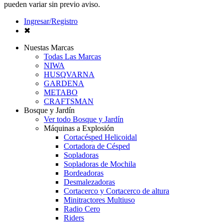
pueden variar sin previo aviso.
Ingresar/Registro
✖
Nuestas Marcas
Todas Las Marcas
NIWA
HUSQVARNA
GARDENA
METABO
CRAFTSMAN
Bosque y Jardín
Ver todo Bosque y Jardín
Máquinas a Explosión
Cortacésped Helicoidal
Cortadora de Césped
Sopladoras
Sopladoras de Mochila
Bordeadoras
Desmalezadoras
Cortacerco y Cortacerco de altura
Minitractores Multiuso
Radio Cero
Riders