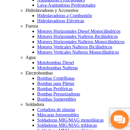
Lava-Aspiradoras Profesionales
Hidrolavadoras y Accesorios
Hidrolavadoras a Combustión
Hidrolavadoras Eléctricas
Fuerza
Motores Horizontales Diesel Monocilíndricos
Motores Horizontales Nafteros Bicilíndricos
Motores Horizontales Nafteros Monocilíndricos
Motores Verticales Nafteros Bicilíndricos
Motores Verticales Nafteros Monocilíndricos
Agua
Motobombas Diesel
Motobombas Nafteras
Electrobombas
Bombas Centrífugas
Bombas para Piletas
Bombas Periféricas
Bombas Presurizadoras
Bombas Sumergibles
Soldadura
Cortadora de plasma
Máscaras fotosensibles
Soldadoras MIG/MAG monofásicas
Soldadoras MIG/MAG trifásicas