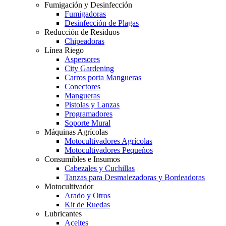
Fumigación y Desinfección
Fumigadoras
Desinfección de Plagas
Reducción de Residuos
Chipeadoras
Línea Riego
Aspersores
City Gardening
Carros porta Mangueras
Conectores
Mangueras
Pistolas y Lanzas
Programadores
Soporte Mural
Máquinas Agrícolas
Motocultivadores Agrícolas
Motocultivadores Pequeños
Consumibles e Insumos
Cabezales y Cuchillas
Tanzas para Desmalezadoras y Bordeadoras
Motocultivador
Arado y Otros
Kit de Ruedas
Lubricantes
Aceites