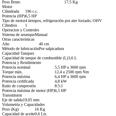
Peso Bruto
17,5 Kg
Motor
Cilindrada
196 c.c.
Potencia (HP)
6,5 HP
Tipo de motor
4 tiempos, refrigeración por aire forzado, OHV
Cilindros
1
Operacion y Controles
Sistema de arranque
Manual
Otras caracteristicas
Alto
40 cm
Método de lubricación
Por salpicadura
Capacidad Tanques
Capacidad de tanque de combustible (L)
3,6 L
Potencia y Rendimiento
Potencia nominal
5,5 HP a 3600 rpm
Torque máx.
12,4 a 2500 rpm Nm
Potencia máxima
6,4 HP a 3600 rpm
Potencia certificada
4,8 kW
Ratio de compresión
8:5:1
Potencia máxima de motor (HP)
6,5 HP
Transmision
Eje de salida
19,05 mm
Volumetria y Capacidades
Peso (Kg)
16 Kg
Capacidad de aceite
0,6 Lts.