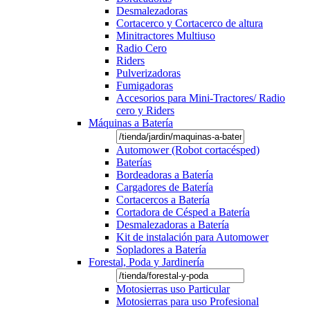
Desmalezadoras
Cortacerco y Cortacerco de altura
Minitractores Multiuso
Radio Cero
Riders
Pulverizadoras
Fumigadoras
Accesorios para Mini-Tractores/ Radio
cero y Riders
Máquinas a Batería
Automower (Robot cortacésped)
Baterías
Bordeadoras a Batería
Cargadores de Batería
Cortacercos a Batería
Cortadora de Césped a Batería
Desmalezadoras a Batería
Kit de instalación para Automower
Sopladores a Batería
Forestal, Poda y Jardinería
Motosierras uso Particular
Motosierras para uso Profesional